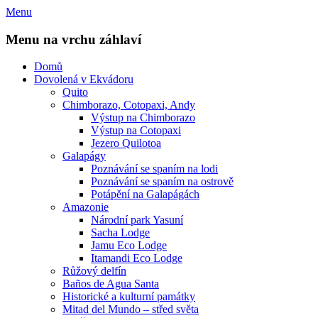
Přejít
Menu
k
obsahu
Menu na vrchu záhlaví
webu
Domů
Dovolená v Ekvádoru
Quito
Chimborazo, Cotopaxi, Andy
Výstup na Chimborazo
Výstup na Cotopaxi
Jezero Quilotoa
Galapágy
Poznávání se spaním na lodi
Poznávání se spaním na ostrově
Potápění na Galapágách
Amazonie
Národní park Yasuní
Sacha Lodge
Jamu Eco Lodge
Itamandi Eco Lodge
Růžový delfín
Baños de Agua Santa
Historické a kulturní památky
Mitad del Mundo – střed světa