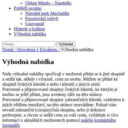
Oblast Mindo – Nambillo
Pobřeží oceánu
Národní park Machalilla
Pozorování velryb
Guayaquil
Historie a kultura
Výhodná nabídka
Vyhledávání
Hledat:
Domů
>
Dovolená v Ekvádoru
>
Výhodná nabídka
Výhodná nabídka
Naše výhodné nabídky spočívají v možnosti přidat se k jiné skupině
a snížit tak, někdy i výrazně, cenu za osobu. Můžete se přidat ke
skupině českých klientů a nebo i klientů z jiných zemí.
Potvrzené a připravované skupiny českých klientů, ke kterým je
možno se ještě přidat, jsou uvedeny níže na této stránce.
Potvrzené a připravované skupiny zahraničních klientů, vzhledem k
jejich většímu množství, na této stránce neuvádíme. Pokud vám
nevadí zahraniční (cizojazyčná) skupina, nebo ji dokonce
preferujete, a chcete si snížit cenu za vaši cestu, vyžádejte si více
informací o aktuálních možnostech pomocí
našeho kontaktního
formuláře
.