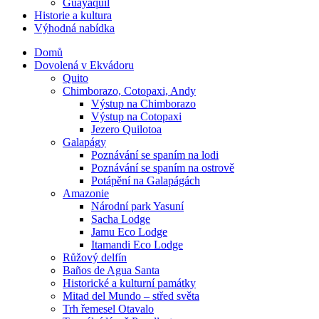
Guayaquil
Historie a kultura
Výhodná nabídka
Domů
Dovolená v Ekvádoru
Quito
Chimborazo, Cotopaxi, Andy
Výstup na Chimborazo
Výstup na Cotopaxi
Jezero Quilotoa
Galapágy
Poznávání se spaním na lodi
Poznávání se spaním na ostrově
Potápění na Galapágách
Amazonie
Národní park Yasuní
Sacha Lodge
Jamu Eco Lodge
Itamandi Eco Lodge
Růžový delfín
Baños de Agua Santa
Historické a kulturní památky
Mitad del Mundo – střed světa
Trh řemesel Otavalo