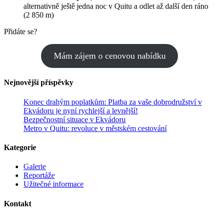
alternativně ještě jedna noc v Quitu a odlet až další den ráno
(2 850 m)
Přidáte se?
Mám zájem o cenovou nabídku
Nejnovější příspěvky
Konec drahým poplatkům: Platba za vaše dobrodružství v
Ekvádoru je nyní rychlejší a levnější!
Bezpečnostní situace v Ekvádoru
Metro v Quitu: revoluce v městském cestování
Kategorie
Galerie
Reportáže
Užitečné informace
Kontakt