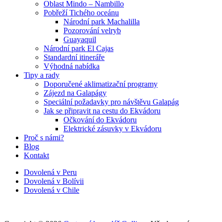
Oblast Mindo – Nambillo
Pobřeží Tichého oceánu
Národní park Machalilla
Pozorování velryb
Guayaquil
Národní park El Cajas
Standardní itineráře
Výhodná nabídka
Tipy a rady
Doporučené aklimatizační programy
Zájezd na Galapágy
Speciální požadavky pro návštěvu Galapág
Jak se připravit na cestu do Ekvádoru
Očkování do Ekvádoru
Elektrické zásuvky v Ekvádoru
Proč s námi?
Blog
Kontakt
Dovolená v Peru
Dovolená v Bolívii
Dovolená v Chile