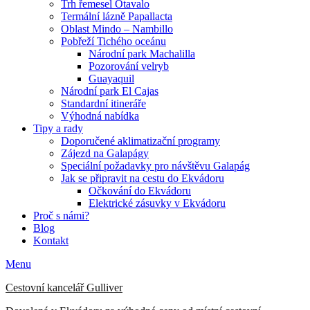
Trh řemesel Otavalo
Termální lázně Papallacta
Oblast Mindo – Nambillo
Pobřeží Tichého oceánu
Národní park Machalilla
Pozorování velryb
Guayaquil
Národní park El Cajas
Standardní itineráře
Výhodná nabídka
Tipy a rady
Doporučené aklimatizační programy
Zájezd na Galapágy
Speciální požadavky pro návštěvu Galapág
Jak se připravit na cestu do Ekvádoru
Očkování do Ekvádoru
Elektrické zásuvky v Ekvádoru
Proč s námi?
Blog
Kontakt
E-
Telefon
Menu
mail
Cestovní kancelář Gulliver