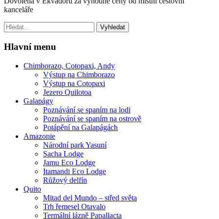
Dovolená v Ekvádoru za výhodné ceny od místní cestovní
kanceláře
Hledat:
Hlavní menu
Chimborazo, Cotopaxi, Andy
Výstup na Chimborazo
Výstup na Cotopaxi
Jezero Quilotoa
Galapágy
Poznávání se spaním na lodi
Poznávání se spaním na ostrově
Potápění na Galapágách
Amazonie
Národní park Yasuní
Sacha Lodge
Jamu Eco Lodge
Itamandi Eco Lodge
Růžový delfín
Quito
Mitad del Mundo – střed světa
Trh řemesel Otavalo
Termální lázně Papallacta