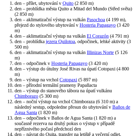
den – přílet, ubytování v
Quito
(2 850 m)
den – prohlídka města Quito a Mitad del Mundo (Střed světa)
(2 850 m)
den – aklimatizační výstup na vulkán
Pasochoa
(4 199 m),
přejezd do stylového ubytování v
Hosteria Papagayo
(3 420
m)
den – aklimatizační výstup na vulkán
El Corazón
(4 791 m)
den – prohlídka
jezera Quilotoa
, odpočinek, lehké aktivity (3
500 m)
den – aklimatizační výstup na vulkán
Illinizas Norte
(5 126
m)
den – odpočinek v
Hosteria Papagayo
(3 420 m)
den – výstup do útulny José Rivas na úpatí Cotopaxi (4 800
m)
den – výstup na vrchol
Cotopaxi
(5 897 m)
den – přírodní termální prameny Papallacta
den – výstup do stanového tábora na úpatí vulkánu
Chimborazo
(5 300 m)
den – noční výstup na vrchol Chimboraza (6 310 m) a
následný sestup, odpoledne přesun do ubytování v
Baños de
Agua Santa
(1 820 m)
den – odpočinek v Baños de Agua Santa (1 820 m) a
současně rezerva na druhý pokus o výstup v případě
nepříznivého počasí předchozí den
den – návrat do Quita, transfer na letiště a večerní odlet,