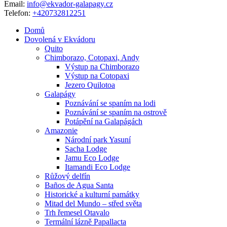
Email:
info@ekvador-galapagy.cz
Telefon:
+420732812251
Domů
Dovolená v Ekvádoru
Quito
Chimborazo, Cotopaxi, Andy
Výstup na Chimborazo
Výstup na Cotopaxi
Jezero Quilotoa
Galapágy
Poznávání se spaním na lodi
Poznávání se spaním na ostrově
Potápění na Galapágách
Amazonie
Národní park Yasuní
Sacha Lodge
Jamu Eco Lodge
Itamandi Eco Lodge
Růžový delfín
Baños de Agua Santa
Historické a kulturní památky
Mitad del Mundo – střed světa
Trh řemesel Otavalo
Termální lázně Papallacta