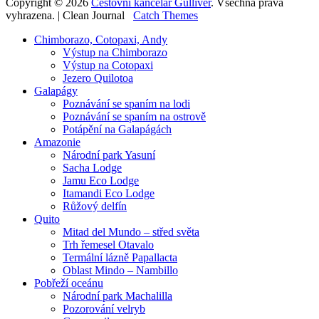
Copyright © 2026
Cestovní kancelář Gulliver
. Všechna práva
vyhrazena. | Clean Journal
Catch Themes
Rolovat
Chimborazo, Cotopaxi, Andy
nahoru
Výstup na Chimborazo
Výstup na Cotopaxi
Jezero Quilotoa
Galapágy
Poznávání se spaním na lodi
Poznávání se spaním na ostrově
Potápění na Galapágách
Amazonie
Národní park Yasuní
Sacha Lodge
Jamu Eco Lodge
Itamandi Eco Lodge
Růžový delfín
Quito
Mitad del Mundo – střed světa
Trh řemesel Otavalo
Termální lázně Papallacta
Oblast Mindo – Nambillo
Pobřeží oceánu
Národní park Machalilla
Pozorování velryb