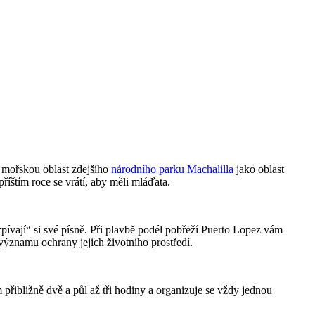
í mořskou oblast zdejšího
národního parku Machalilla
jako oblast
říštím roce se vrátí, aby měli mláďata.
pívají“ si své písně. Při plavbě podél pobřeží Puerto Lopez vám
 významu ochrany jejich životního prostředí.
přibližně dvě a půl až tři hodiny a organizuje se vždy jednou