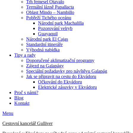
Trh řemesel Otavalo
Termální lázně Papallacta
Oblast Mindo – Nambillo
Pobřeží Tichého oceánu
Národní park Machalilla
Pozorování velryb
Guayaquil
Národní park El Cajas
Standardní itineráře
Výhodná nabídka
Tipy a rady
Doporučené aklimatizační programy
Zájezd na Galapágy
Speciální požadavky pro návštěvu Galapág
Jak se připravit na cestu do Ekvádoru
Očkování do Ekvádoru
Elektrické zásuvky v Ekvádoru
Proč s námi?
Blog
Kontakt
E-
Telefon
Menu
mail
Cestovní kancelář Gulliver