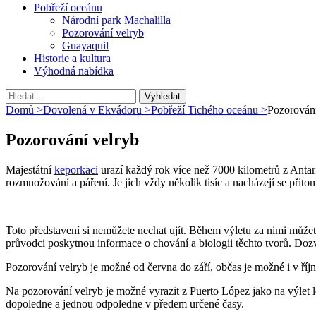
Pobřeží oceánu
Národní park Machalilla
Pozorování velryb
Guayaquil
Historie a kultura
Výhodná nabídka
Vyhledávání
Hledat:
Domů
>
Dovolená v Ekvádoru
>
Pobřeží Tichého oceánu
>
Pozorování
Pozorování velryb
Majestátní
keporkaci
urazí každý rok více než 7000 kilometrů z Antar
rozmnožování a páření. Je jich vždy několik tisíc a nacházejí se přito
Toto představení si nemůžete nechat ujít. Během výletu za nimi můžet
průvodci poskytnou informace o chování a biologii těchto tvorů. Dozvít
Pozorování velryb je možné od června do září, občas je možné i v říjn
Na pozorování velryb je možné vyrazit z Puerto López jako na výlet l
dopoledne a jednou odpoledne v předem určené časy.