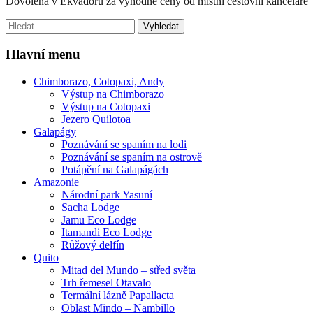
Dovolená v Ekvádoru za výhodné ceny od místní cestovní kanceláře
Hledat:
Hlavní menu
Chimborazo, Cotopaxi, Andy
Výstup na Chimborazo
Výstup na Cotopaxi
Jezero Quilotoa
Galapágy
Poznávání se spaním na lodi
Poznávání se spaním na ostrově
Potápění na Galapágách
Amazonie
Národní park Yasuní
Sacha Lodge
Jamu Eco Lodge
Itamandi Eco Lodge
Růžový delfín
Quito
Mitad del Mundo – střed světa
Trh řemesel Otavalo
Termální lázně Papallacta
Oblast Mindo – Nambillo