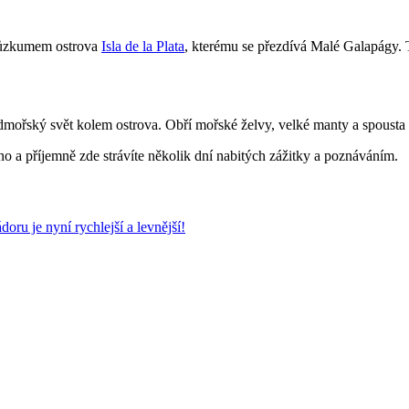
průzkumem ostrova
Isla de la Plata
, kterému se přezdívá Malé Galapágy. 
mořský svět kolem ostrova. Obří mořské želvy, velké manty a spousta 
no a příjemně zde strávíte několik dní nabitých zážitky a poznáváním.
ru je nyní rychlejší a levnější!