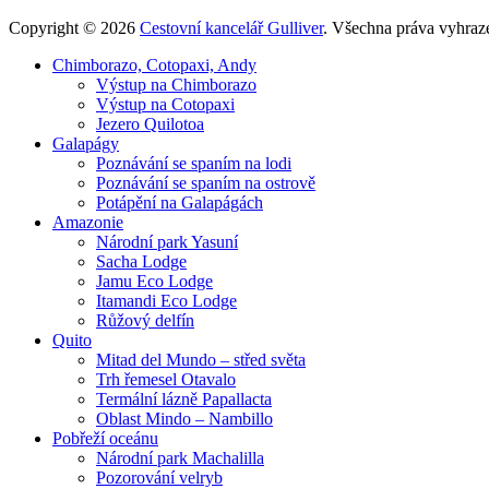
Copyright © 2026
Cestovní kancelář Gulliver
. Všechna práva vyhraz
Rolovat
Chimborazo, Cotopaxi, Andy
nahoru
Výstup na Chimborazo
Výstup na Cotopaxi
Jezero Quilotoa
Galapágy
Poznávání se spaním na lodi
Poznávání se spaním na ostrově
Potápění na Galapágách
Amazonie
Národní park Yasuní
Sacha Lodge
Jamu Eco Lodge
Itamandi Eco Lodge
Růžový delfín
Quito
Mitad del Mundo – střed světa
Trh řemesel Otavalo
Termální lázně Papallacta
Oblast Mindo – Nambillo
Pobřeží oceánu
Národní park Machalilla
Pozorování velryb