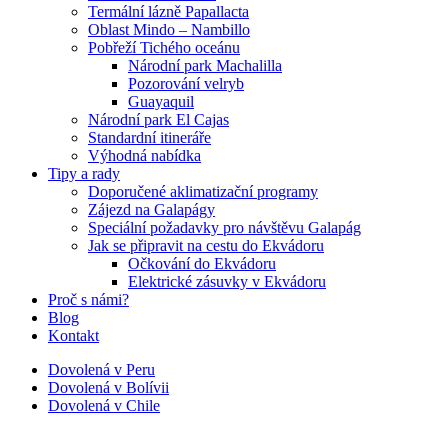
Termální lázně Papallacta
Oblast Mindo – Nambillo
Pobřeží Tichého oceánu
Národní park Machalilla
Pozorování velryb
Guayaquil
Národní park El Cajas
Standardní itineráře
Výhodná nabídka
Tipy a rady
Doporučené aklimatizační programy
Zájezd na Galapágy
Speciální požadavky pro návštěvu Galapág
Jak se připravit na cestu do Ekvádoru
Očkování do Ekvádoru
Elektrické zásuvky v Ekvádoru
Proč s námi?
Blog
Kontakt
Dovolená v Peru
Dovolená v Bolívii
Dovolená v Chile