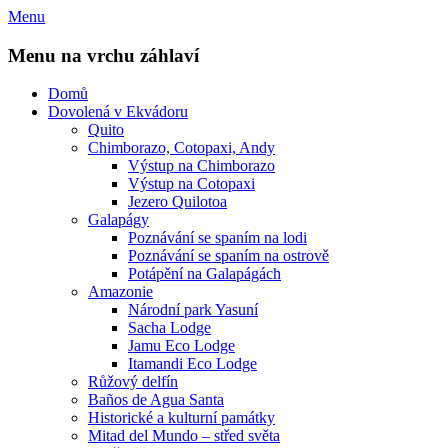
Přejít
Menu
k
obsahu
Menu na vrchu záhlaví
webu
Domů
Dovolená v Ekvádoru
Quito
Chimborazo, Cotopaxi, Andy
Výstup na Chimborazo
Výstup na Cotopaxi
Jezero Quilotoa
Galapágy
Poznávání se spaním na lodi
Poznávání se spaním na ostrově
Potápění na Galapágách
Amazonie
Národní park Yasuní
Sacha Lodge
Jamu Eco Lodge
Itamandi Eco Lodge
Růžový delfín
Baños de Agua Santa
Historické a kulturní památky
Mitad del Mundo – střed světa