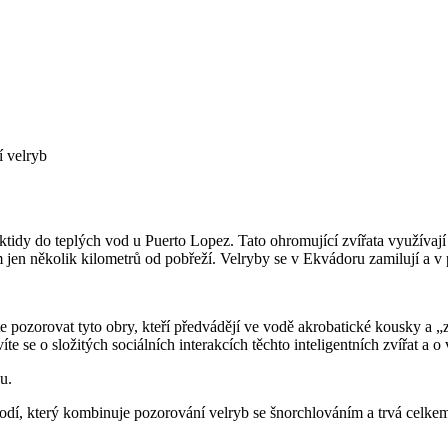
 velryb
ktidy do teplých vod u Puerto Lopez. Tato ohromující zvířata využívaj
m jen několik kilometrů od pobřeží. Velryby se v Ekvádoru zamilují a v p
e pozorovat tyto obry, kteří předvádějí ve vodě akrobatické kousky a „z
e se o složitých sociálních interakcích těchto inteligentních zvířat a o
u.
odí, který kombinuje pozorování velryb se šnorchlováním a trvá celkem 