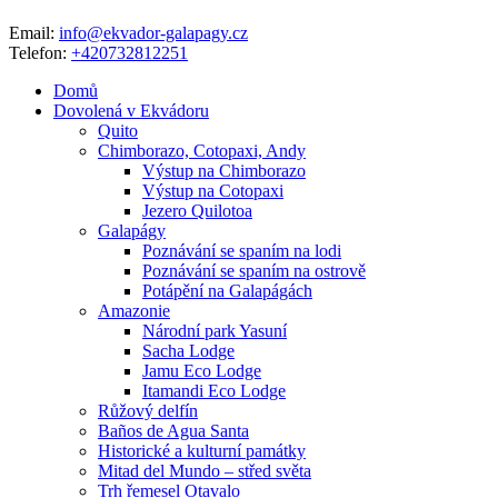
Email:
info@ekvador-galapagy.cz
Telefon:
+420732812251
Domů
Dovolená v Ekvádoru
Quito
Chimborazo, Cotopaxi, Andy
Výstup na Chimborazo
Výstup na Cotopaxi
Jezero Quilotoa
Galapágy
Poznávání se spaním na lodi
Poznávání se spaním na ostrově
Potápění na Galapágách
Amazonie
Národní park Yasuní
Sacha Lodge
Jamu Eco Lodge
Itamandi Eco Lodge
Růžový delfín
Baños de Agua Santa
Historické a kulturní památky
Mitad del Mundo – střed světa
Trh řemesel Otavalo